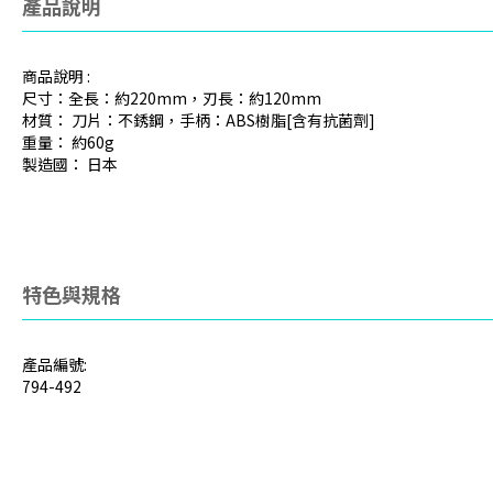
產品說明
商品說明 :
尺寸：全長：約220mm，刃長：約120mm
材質： 刀片：不銹鋼，手柄：ABS樹脂[含有抗菌劑]
重量： 約60g
製造國： 日本
特色與規格
產品編號:
794-492